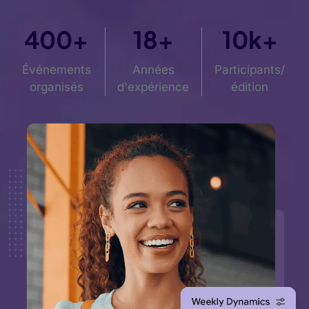
400
+
18
+
10
k+
Événements
Années
Participants/
organisés
d'expérience
édition