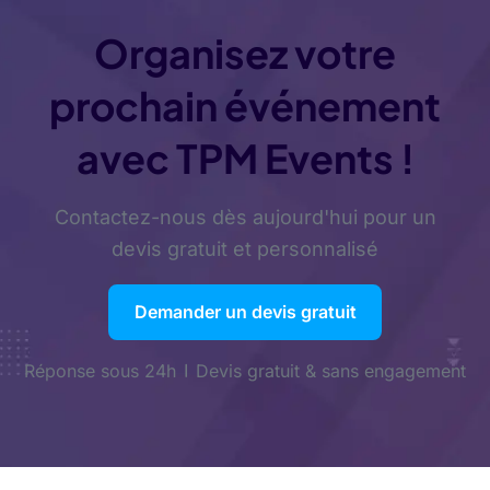
Organisez votre
prochain événement
avec TPM Events !
Contactez-nous dès aujourd'hui pour un
devis gratuit et personnalisé
Demander un devis gratuit
Réponse sous 24h
Devis gratuit & sans engagement