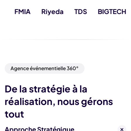
Crea
FMIA
Riyeda
TDS
BIGTE
Agence événementielle 360°
De la stratégie à la
réalisation, nous gérons
tout
Approche Stratégique