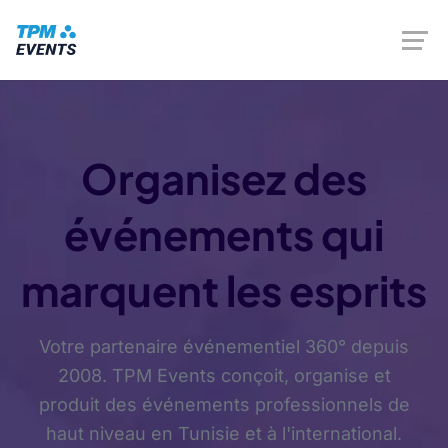
Organisez des
événements qui
marquent les esprits
Votre partenaire événementiel 360° depuis
2008. TPM Events conçoit, organise et
produit des événements professionnels de
haut niveau en Tunisie et à l'international.