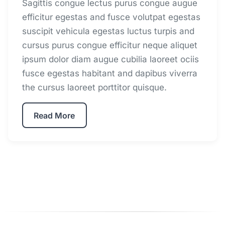
Sagittis congue lectus purus congue augue
efficitur egestas and fusce volutpat egestas
suscipit vehicula egestas luctus turpis and
cursus purus congue efficitur neque aliquet
ipsum dolor diam augue cubilia laoreet ociis
fusce egestas habitant and dapibus viverra
the cursus laoreet porttitor quisque.
Read More