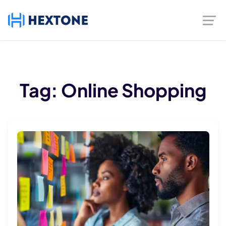
Tag:
Online Shopping