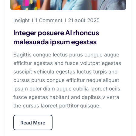
Insight
1 Comment
21 août 2025
Integer posuere AI rhoncus
malesuada ipsum egestas
Sagittis congue lectus purus congue augue
efficitur egestas and fusce volutpat egestas
suscipit vehicula egestas luctus turpis and
cursus purus congue efficitur neque aliquet
ipsum dolor diam augue cubilia laoreet ociis
fusce egestas habitant and dapibus viverra
the cursus laoreet porttitor quisque.
Read More