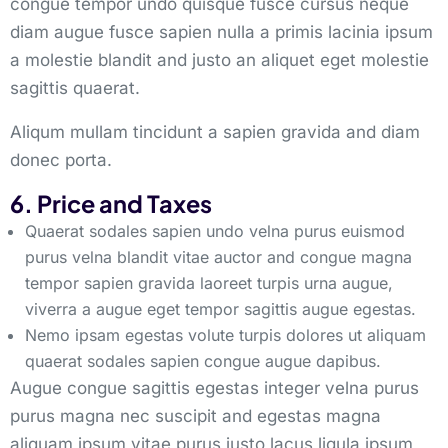
congue tempor undo quisque fusce cursus neque
diam augue fusce sapien nulla a primis lacinia ipsum
a molestie blandit and justo an aliquet eget molestie
sagittis quaerat.
Aliqum mullam tincidunt a sapien gravida and diam
donec porta.
6. Price and Taxes
Quaerat sodales sapien undo velna purus euismod
purus velna blandit vitae auctor and congue magna
tempor sapien gravida laoreet turpis urna augue,
viverra a augue eget tempor sagittis augue egestas.
Nemo ipsam egestas volute turpis dolores ut aliquam
quaerat sodales sapien congue augue dapibus.
Augue congue sagittis egestas integer velna purus
purus magna nec suscipit and egestas magna
aliquam ipsum vitae purus justo lacus ligula ipsum