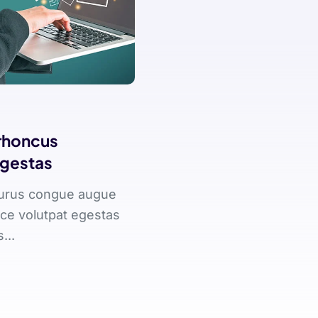
 rhoncus
gestas
purus congue augue
sce volutpat egestas
...