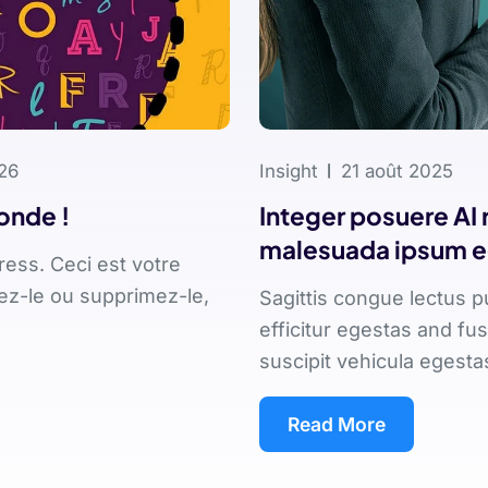
26
Insight
21 août 2025
onde !
Integer posuere AI
malesuada ipsum e
ess. Ceci est votre
iez-le ou supprimez-le,
Sagittis congue lectus 
efficitur egestas and fu
suscipit vehicula egestas
Read More