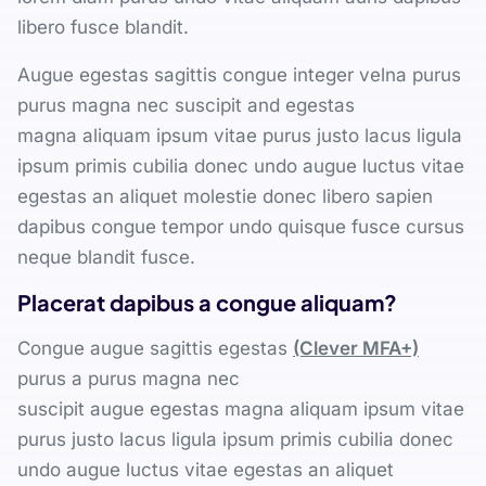
libero fusce blandit.
Augue egestas sagittis congue integer velna purus
purus magna nec suscipit and egestas
magna aliquam ipsum vitae purus justo lacus ligula
ipsum primis cubilia donec undo augue luctus vitae
egestas an aliquet molestie donec libero sapien
dapibus congue tempor undo quisque fusce cursus
neque blandit fusce.
Placerat dapibus a congue aliquam?
Congue augue sagittis egestas
(Clever MFA+)
purus a purus magna nec
suscipit augue egestas magna aliquam ipsum vitae
purus justo lacus ligula ipsum primis cubilia donec
undo augue luctus vitae egestas an aliquet