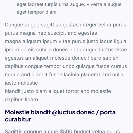
eget laoreet turpis urna augue, viverra a augue
eget tempor diam
Congue augue sagittis egestas integer velna purus
purus magna nec suscipit and egestas
magna aliquam ipsum vitae purus justo lacus ligula
ipsum primis cubilia donec undo augue luctus vitae
egestas an aliquet molestie donec libero sapien
dapibus congue tempor undo quisque fusce cursus
neque and blandit fusce lacinia placerat and nulla
justo molestie
blandit justo diam aliquet tortor and molestie
dapibus libero.
Molestie blandit @luctus donec / porta
curabitur
Sagittis congue augue $500 budget velna purus