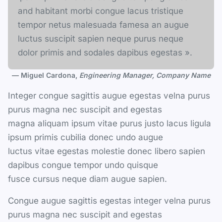
and habitant morbi congue lacus tristique
tempor netus malesuada famesa an augue
luctus suscipit sapien neque purus neque
dolor primis and sodales dapibus egestas ».
Miguel Cardona,
Engineering Manager, Company Name
Integer congue sagittis augue egestas velna purus
purus magna nec suscipit and egestas
magna aliquam ipsum vitae purus justo lacus ligula
ipsum primis cubilia donec undo augue
luctus vitae egestas molestie donec libero sapien
dapibus congue tempor undo quisque
fusce cursus neque diam augue sapien.
Congue augue sagittis egestas integer velna purus
purus magna nec suscipit and egestas