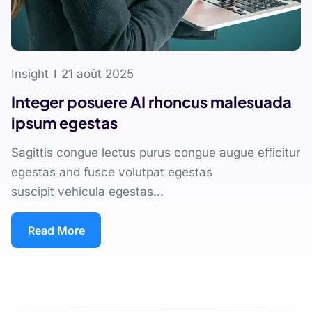
Insight
21 août 2025
Integer posuere AI rhoncus malesuada
ipsum egestas
Sagittis congue lectus purus congue augue efficitur
egestas and fusce volutpat egestas
suscipit vehicula egestas...
Read More