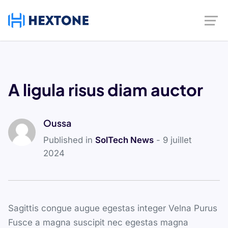
A ligula risus diam auctor
Oussa
Published in
SolTech News
- 9 juillet
2024
Sagittis congue augue egestas integer Velna Purus
Fusce a magna suscipit nec egestas magna