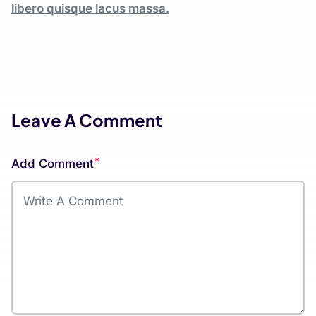
libero quisque lacus massa.
Leave A Comment
*
Add Comment