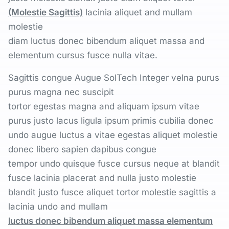
(Molestie Sagittis)
lacinia aliquet and mullam
molestie
diam luctus donec bibendum aliquet massa and
elementum cursus fusce nulla vitae.
Sagittis congue Augue SolTech Integer velna purus
purus magna nec suscipit
tortor egestas magna and aliquam ipsum vitae
purus justo lacus ligula ipsum primis cubilia donec
undo augue luctus a vitae egestas aliquet molestie
donec libero sapien dapibus congue
tempor undo quisque fusce cursus neque at blandit
fusce lacinia placerat and nulla justo molestie
blandit justo fusce aliquet tortor molestie sagittis a
lacinia undo and mullam
luctus donec bibendum aliquet massa elementum