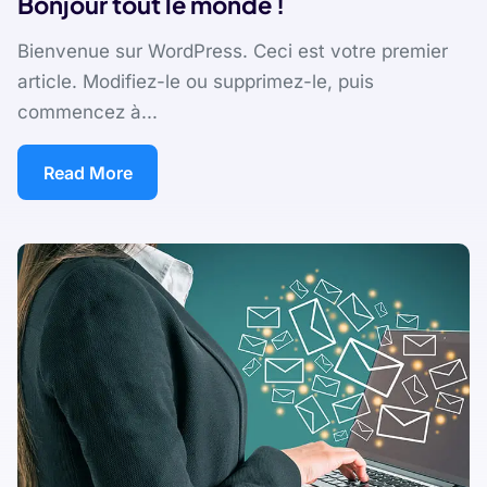
Bonjour tout le monde !
Bienvenue sur WordPress. Ceci est votre premier
article. Modifiez-le ou supprimez-le, puis
commencez à...
Read More