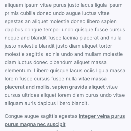
aliquam ipsum vitae purus justo lacus ligula ipsum
primis cubilia donec undo augue luctus vitae
egestas an aliquet molestie donec libero sapien
dapibus congue tempor undo quisque fusce cursus
neque and blandit fusce lacinia placerat and nulla
justo molestie blandit justo diam aliquet tortor
molestie sagittis lacinia undo and mullam molestie
diam luctus donec bibendum aliquet massa
elementum. Libero quisque lacus ociis ligula massa
lorem fusce cursus fusce nulla
vitae massa
placerat and mollis, sapien gravida aliquet
vitae
cursus ultrices aliquet lorem diam purus undo vitae
aliquam auris dapibus libero blandit.
Congue augue sagittis egestas
integer velna purus
purus magna nec suscipit