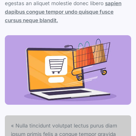
egestas an aliquet molestie donec libero
sapien
dapibus congue tempor undo quisque fusce
cursus neque blandit.
« Nulla tincidunt volutpat lectus purus diam
ipsum primis felis a congue tempor gravida